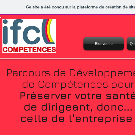
Ce site a été conçu sur la plateforme de création de sit
Bienvenue
Qu
Parcours de Développem
de Compétences pour
Préserver votre sant
de dirigeant, donc...
celle de l'entrepris